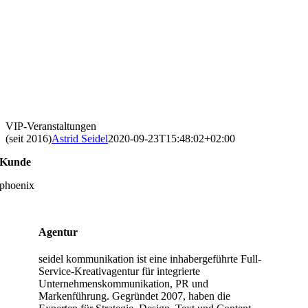
VIP‐Veranstaltungen
(seit 2016)
Astrid Seidel
2020-09-23T15:48:02+02:00
Kunde
phoenix
Agentur
seidel kommunikation ist eine inhabergeführte Full‐
Service‐Kreativagentur für integrierte
Unternehmens­kommunikation, PR und
Markenführung. Gegründet 2007, haben die